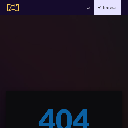
Ingresar
404