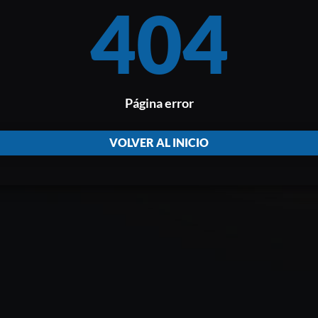
404
Página error
VOLVER AL INICIO