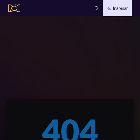
Ingresar
404