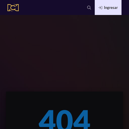
Ingresar
404