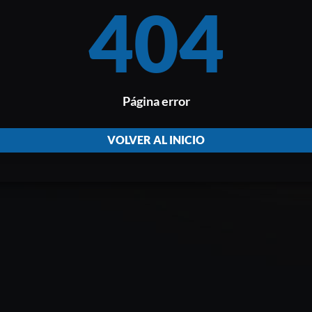
404
Página error
VOLVER AL INICIO