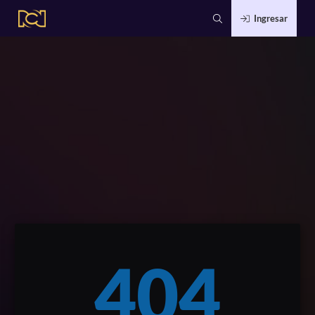
Ingresar
404