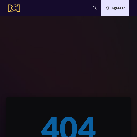
Ingresar
404