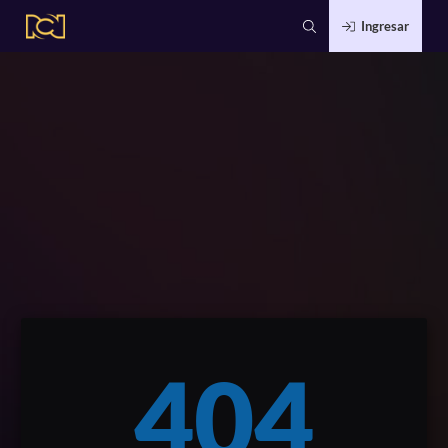
Ingresar
404