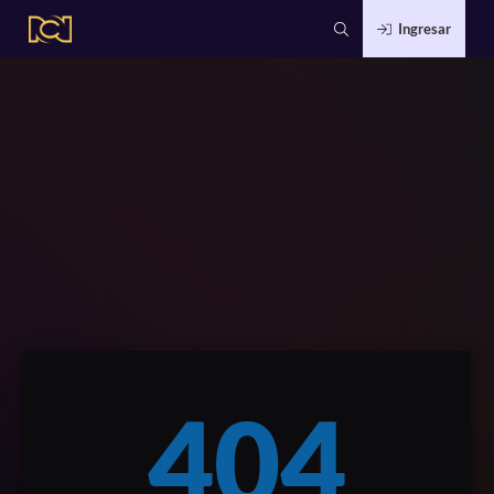
Ingresar
404