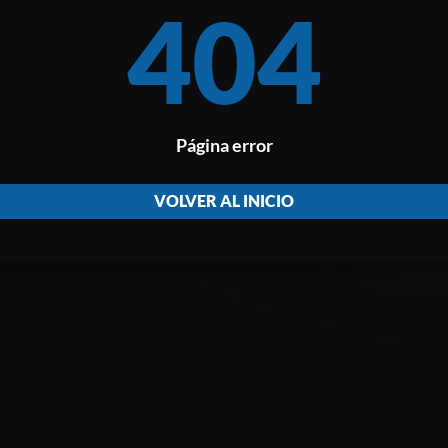
404
Página error
VOLVER AL INICIO