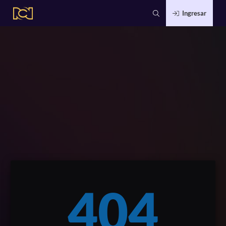
Ingresar
404