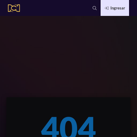
Ingresar
404