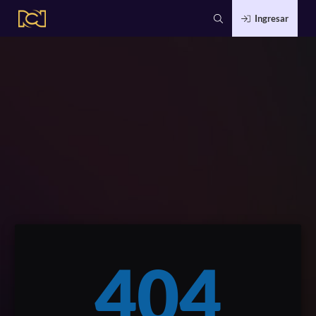
Ingresar
404