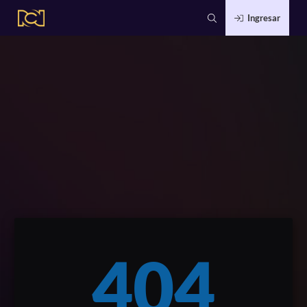
Ingresar
404