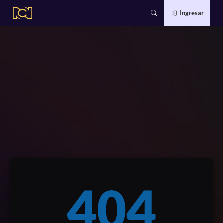
Ingresar
404