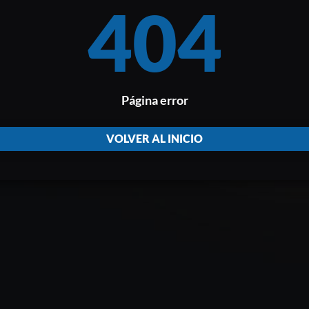
404
Página error
VOLVER AL INICIO