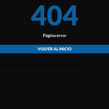
404
Página error
VOLVER AL INICIO