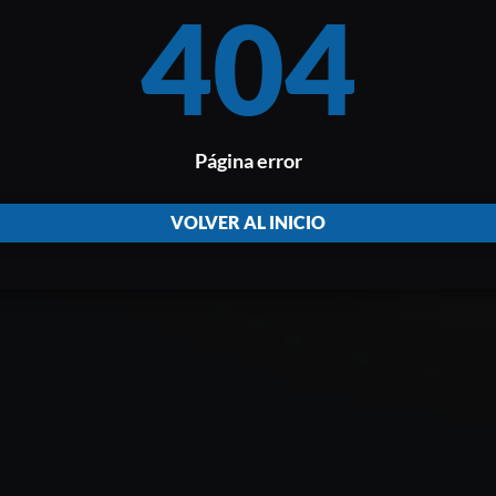
404
Página error
VOLVER AL INICIO