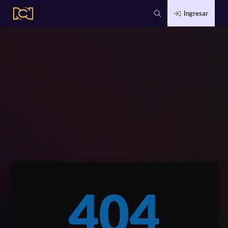
Ingresar
404