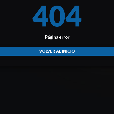
404
Página error
VOLVER AL INICIO