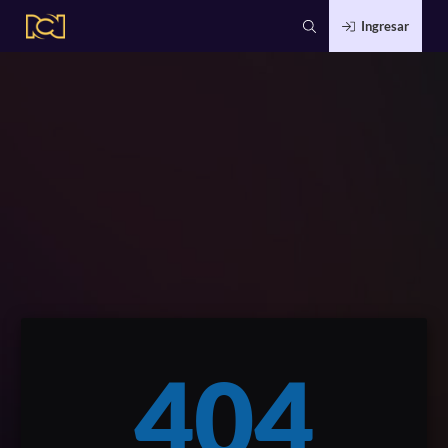
Ingresar
404