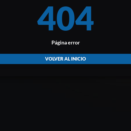
404
Página error
VOLVER AL INICIO