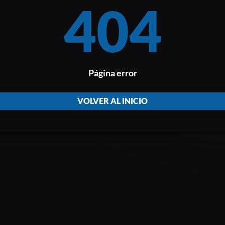
404
Página error
VOLVER AL INICIO