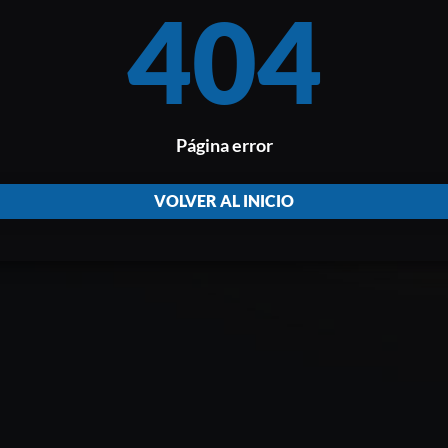
404
Página error
VOLVER AL INICIO