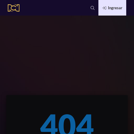
Ingresar
404