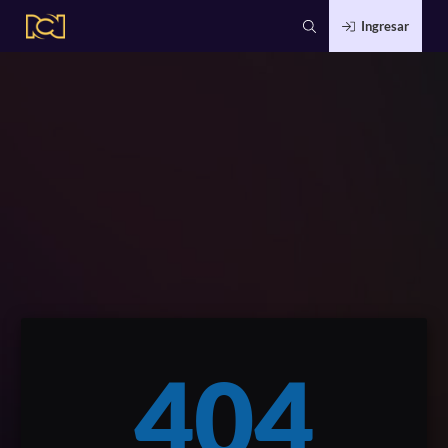
Ingresar
404