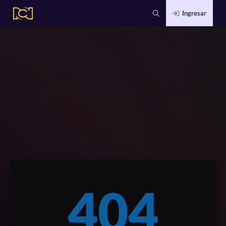
Ingresar
404