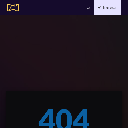
Ingresar
404