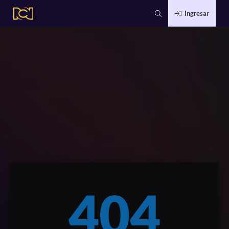
Ingresar
404