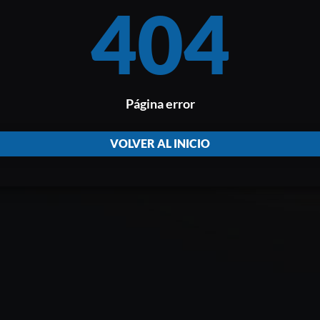
404
Página error
VOLVER AL INICIO