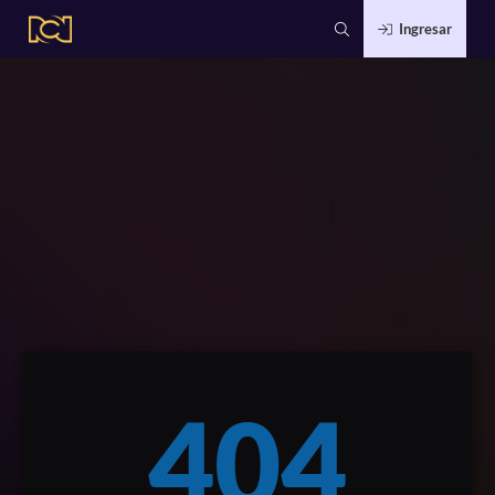
Ingresar
404