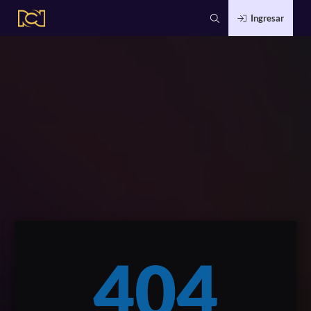
Ingresar
404