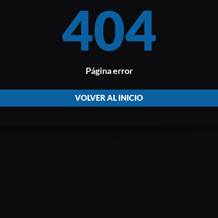
404
Página error
VOLVER AL INICIO