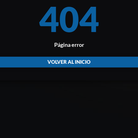
404
Página error
VOLVER AL INICIO