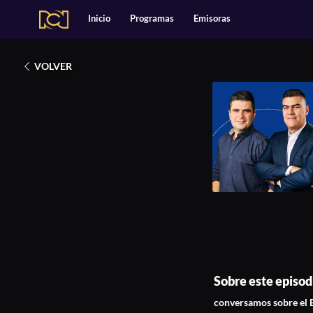
Alianzas
Catálogo
Inicio
Programas
Emisoras
Deportes
2025
Entretenimiento
Estilo de Vida
Se conocieron los 3
Música
Noticias
VOLVER
Podcasts Exclusivos
Tecnología
Sobre este episod
conversamos sobre el 