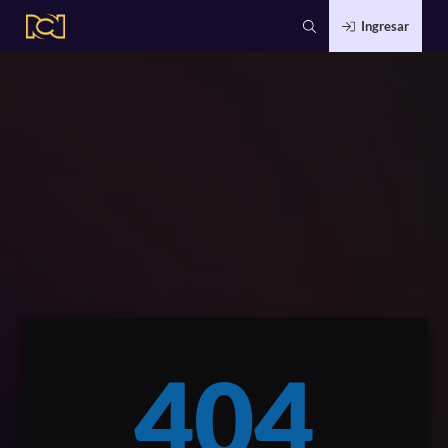
Ingresar
404