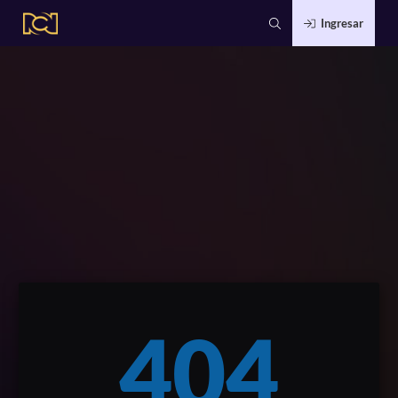
Ingresar
404