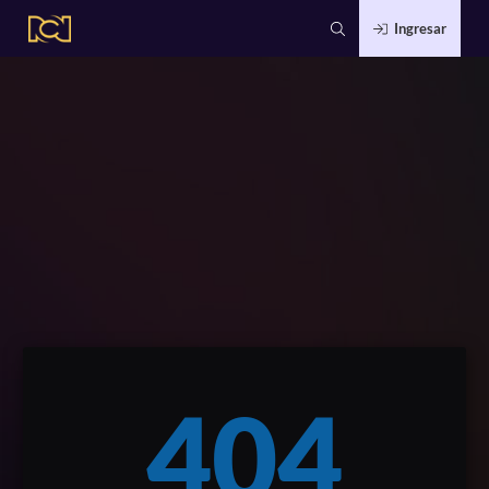
Ingresar
404