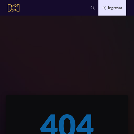
Ingresar
404