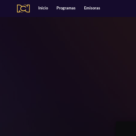
Alianzas
Catálogo
Inicio
Programas
Emisoras
Deportes
Entretenimiento
Estilo de Vida
Música
Noticias
Podcasts Exclusivos
Tecnología