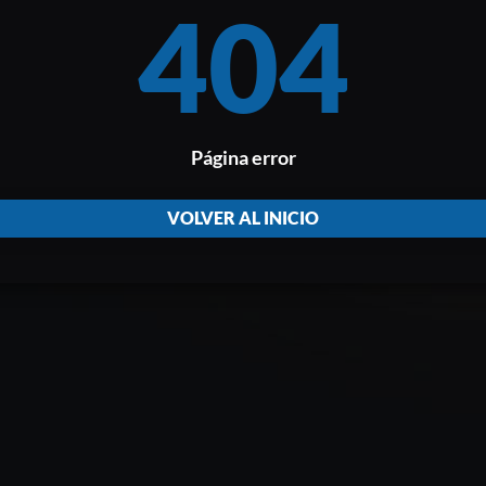
404
Página error
VOLVER AL INICIO