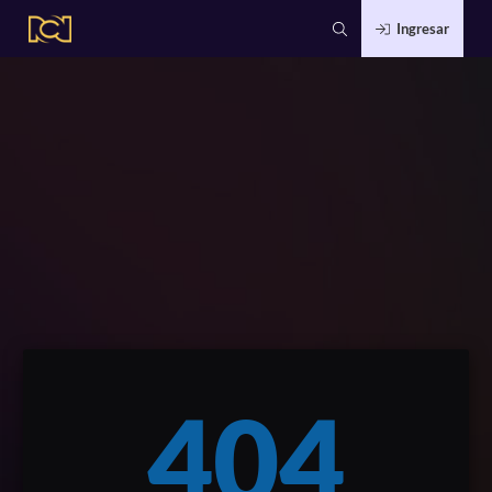
Ingresar
404