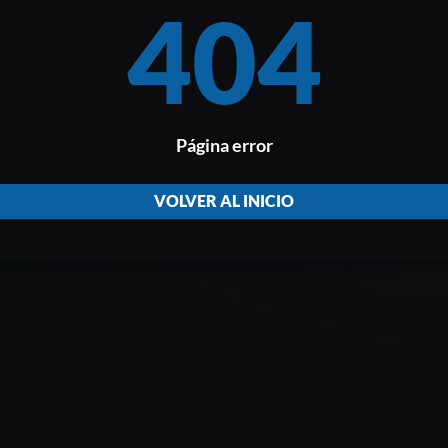
404
Página error
VOLVER AL INICIO