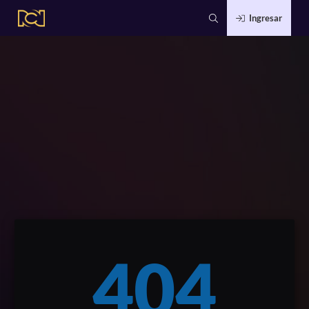
Ingresar
404