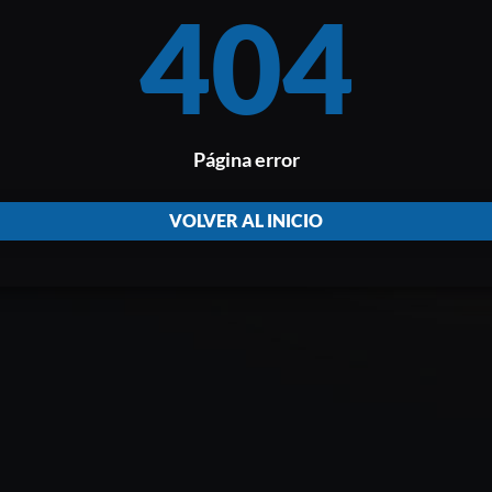
404
Página error
VOLVER AL INICIO