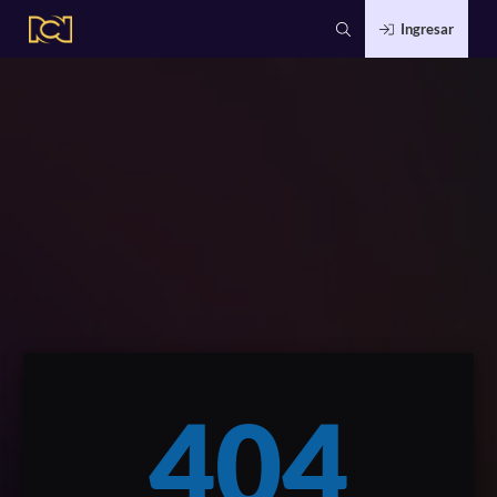
Ingresar
404