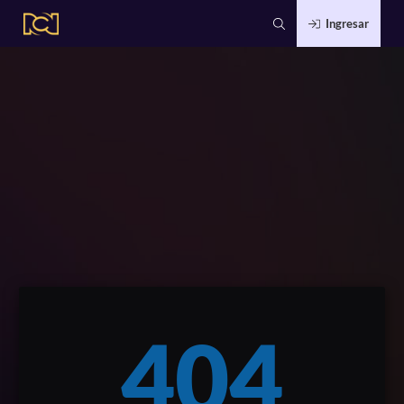
Ingresar
404