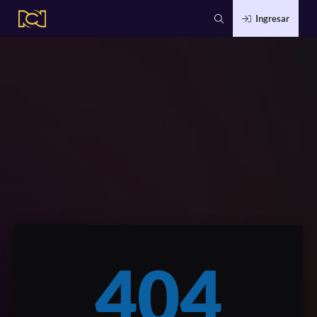
Ingresar
404