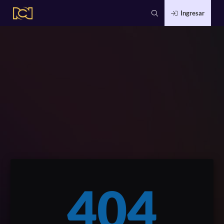
Ingresar
404