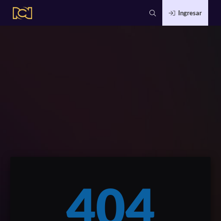
Ingresar
404